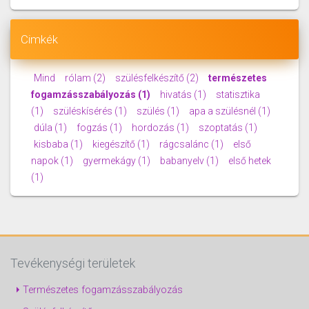
Cimkék
Mind
rólam
(2)
szülésfelkészítő
(2)
természetes
fogamzásszabályozás
(1)
hivatás
(1)
statisztika
(1)
szüléskísérés
(1)
szülés
(1)
apa a szülésnél
(1)
dúla
(1)
fogzás
(1)
hordozás
(1)
szoptatás
(1)
kisbaba
(1)
kiegészítő
(1)
rágcsalánc
(1)
első
napok
(1)
gyermekágy
(1)
babanyelv
(1)
első hetek
(1)
Tevékenységi területek
Természetes fogamzásszabályozás