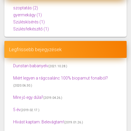
szoptatás
(2)
gyermekágy
(1)
Szüléskísérés
(1)
Szülésfelkészítő
(1)
Legfrissebb bejegyzések
Dunstan babanyelv
(2021.10.28.)
Miért legyen a rágcsalánc 100% biopamut fonalból?
(2020.06.30.)
Mire jó egy dúla?
(2019.04.26.)
5 év
(2019.02.17.)
Hívást kaptam. Belevágtam!
(2019.01.26.)