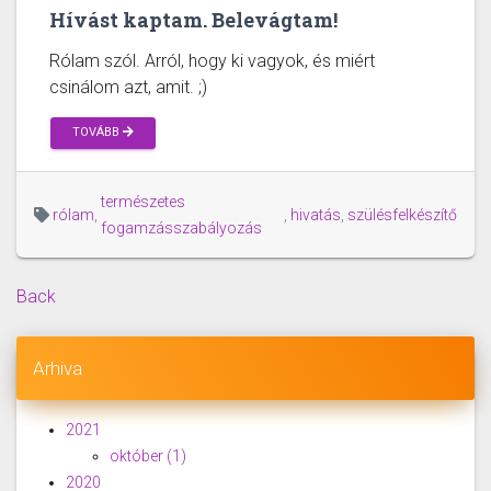
Hívást kaptam. Belevágtam!
Rólam szól. Arról, hogy ki vagyok, és miért
csinálom azt, amit. ;)
TOVÁBB
természetes
rólam
,
,
hivatás
,
szülésfelkészítő
fogamzásszabályozás
Back
Arhiva
2021
október
(1)
2020