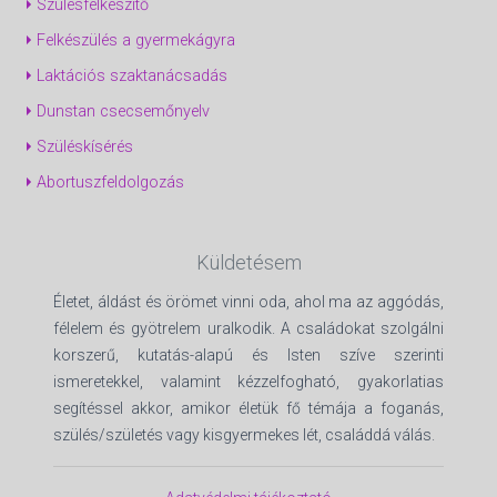
Szülésfelkészítő
Felkészülés a gyermekágyra
Laktációs szaktanácsadás
Dunstan csecsemőnyelv
Szüléskísérés
Abortuszfeldolgozás
Küldetésem
Életet, áldást és örömet vinni oda, ahol ma az aggódás,
félelem és gyötrelem uralkodik. A családokat szolgálni
korszerű, kutatás-alapú és Isten szíve szerinti
ismeretekkel, valamint kézzelfogható, gyakorlatias
segítéssel akkor, amikor életük fő témája a foganás,
szülés/születés vagy kisgyermekes lét, családdá válás.