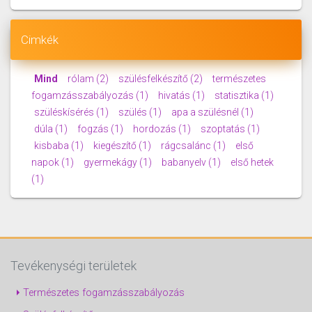
Cimkék
Mind
rólam
(2)
szülésfelkészítő
(2)
természetes
fogamzásszabályozás
(1)
hivatás
(1)
statisztika
(1)
szüléskísérés
(1)
szülés
(1)
apa a szülésnél
(1)
dúla
(1)
fogzás
(1)
hordozás
(1)
szoptatás
(1)
kisbaba
(1)
kiegészítő
(1)
rágcsalánc
(1)
első
napok
(1)
gyermekágy
(1)
babanyelv
(1)
első hetek
(1)
Tevékenységi területek
Természetes fogamzásszabályozás