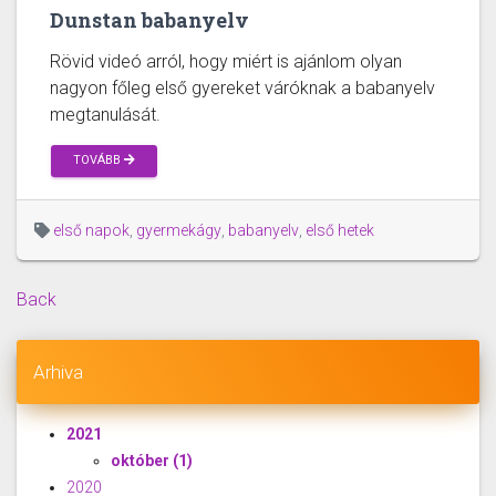
Dunstan babanyelv
Rövid videó arról, hogy miért is ajánlom olyan
nagyon főleg első gyereket váróknak a babanyelv
megtanulását.
TOVÁBB
első napok
,
gyermekágy
,
babanyelv
,
első hetek
Back
Arhiva
2021
október
(1)
2020