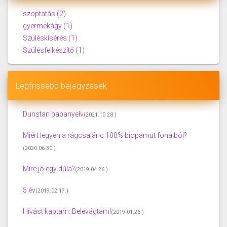
szoptatás
(2)
gyermekágy
(1)
Szüléskísérés
(1)
Szülésfelkészítő
(1)
Legfrissebb bejegyzések
Dunstan babanyelv
(2021.10.28.)
Miért legyen a rágcsalánc 100% biopamut fonalból?
(2020.06.30.)
Mire jó egy dúla?
(2019.04.26.)
5 év
(2019.02.17.)
Hívást kaptam. Belevágtam!
(2019.01.26.)