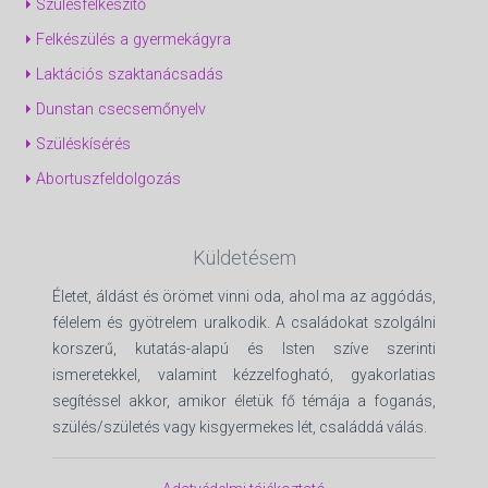
Szülésfelkészítő
Felkészülés a gyermekágyra
Laktációs szaktanácsadás
Dunstan csecsemőnyelv
Szüléskísérés
Abortuszfeldolgozás
Küldetésem
Életet, áldást és örömet vinni oda, ahol ma az aggódás,
félelem és gyötrelem uralkodik. A családokat szolgálni
korszerű, kutatás-alapú és Isten szíve szerinti
ismeretekkel, valamint kézzelfogható, gyakorlatias
segítéssel akkor, amikor életük fő témája a foganás,
szülés/születés vagy kisgyermekes lét, családdá válás.